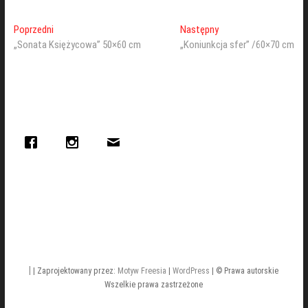
Poprzedni
Następny
„Sonata Księżycowa” 50×60 cm
„Koniunkcja sfer” /60×70 cm
|
| Zaprojektowany przez:
Motyw Freesia
|
WordPress
| © Prawa autorskie
Wszelkie prawa zastrzeżone